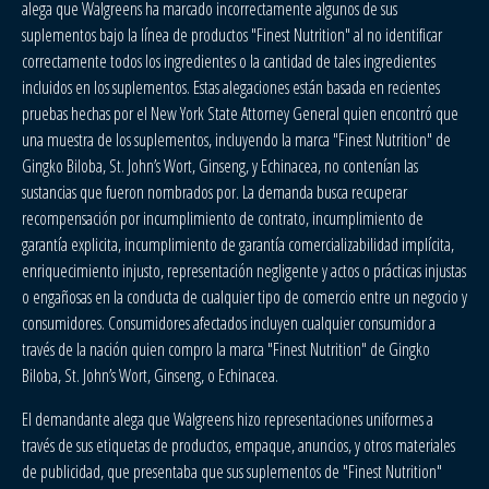
alega que Walgreens ha marcado incorrectamente algunos de sus
suplementos bajo la línea de productos "Finest Nutrition" al no identificar
correctamente todos los ingredientes o la cantidad de tales ingredientes
incluidos en los suplementos. Estas alegaciones están basada en recientes
pruebas hechas por el New York State Attorney General quien encontró que
una muestra de los suplementos, incluyendo la marca "Finest Nutrition" de
Gingko Biloba, St. John’s Wort, Ginseng, y Echinacea, no contenían las
sustancias que fueron nombrados por. La demanda busca recuperar
recompensación por incumplimiento de contrato, incumplimiento de
garantía explicita, incumplimiento de garantía comercializabilidad implícita,
enriquecimiento injusto, representación negligente y actos o prácticas injustas
o engañosas en la conducta de cualquier tipo de comercio entre un negocio y
consumidores. Consumidores afectados incluyen cualquier consumidor a
través de la nación quien compro la marca "Finest Nutrition" de Gingko
Biloba, St. John’s Wort, Ginseng, o Echinacea.
El demandante alega que Walgreens hizo representaciones uniformes a
través de sus etiquetas de productos, empaque, anuncios, y otros materiales
de publicidad, que presentaba que sus suplementos de "Finest Nutrition"