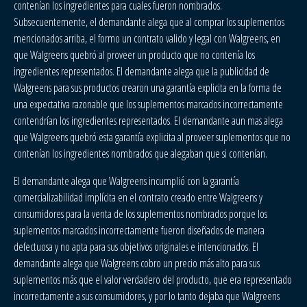
contenían los ingredientes para cuales fueron nombrados.
Subsecuentemente, el demandante alega que al comprar los suplementos
mencionados arriba, el formo un contrato valido y legal con Walgreens, en
que Walgreens quebró al proveer un producto que no contenía los
ingredientes representados. El demandante alega que la publicidad de
Walgreens para sus productos crearon una garantía explicita en la forma de
una expectativa razonable que los suplementos marcados incorrectamente
contendrían los ingredientes representados. El demandante aun mas alega
que Walgreens quebró esta garantía explicita al proveer suplementos que no
contenían los ingredientes nombrados que alegaban que si contenían.
El demandante alega que Walgreens incumplió con la garantía
comercializabilidad implícita en el contrato creado entre Walgreens y
consumidores para la venta de los suplementos nombrados porque los
suplementos marcados incorrectamente fueron diseñados de manera
defectuosa y no apta para sus objetivos originales e intencionados. El
demandante alega que Walgreens cobro un precio más alto para sus
suplementos más que el valor verdadero del producto, que era representado
incorrectamente a sus consumidores, y por lo tanto dejaba que Walgreens