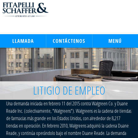
LLAMADA
CONTÁCTENOS
MENÚ
LITIGIO DE EMPLEO
Una demanda iniciada en febrero 11 del 2015 contra Walgreen Co. y Duane
Reade Inc. (colectivamente, "Walgreens"). Walgreens es la cadena de tiendas
de farmacias más grande en los Estados Unidos, con alrededor de 8,217
tiendas en operación. En febrero 2010, Walgreens adquirió la cadena Duane
Reade, y continúa operándolo bajo el nombre Duane Reade. La demanda