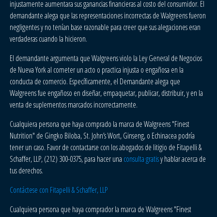
injustamente aumentara sus ganancias financieras al costo del consumidor. El
demandante alega que las representaciones incorrectas de Walgreens fueron
negligentes y no tenían base razonable para creer que sus alegaciones eran
verdaderas cuando la hicieron.
El demandante argumenta que Walgreens violo la Ley General de Negocios
de Nueva York al cometer un acto o practica injusta o engañosa en la
conducta de comercio. Específicamente, el Demandante alega que
Walgreens fue engañoso en diseñar, empaquetar, publicar, distribuir, y en la
venta de suplementos marcados incorrectamente.
Cualquiera persona que haya comprado la marca de Walgreens "Finest
Nutrition" de Gingko Biloba, St. John’s Wort, Ginseng, o Echinacea podría
tener un caso. Favor de contactarse con los abogados de litigio de Fitapelli &
Schaffer, LLP, (212) 300-0375, para hacer una
consulta gratis
y hablar acerca de
tus derechos.
Contáctese con Fitapelli & Schaffer, LLP
Cualquiera persona que haya comprador la marca de Walgreens "Finest