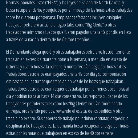
Normas Laborales Justas (“FLSA”) y las Leyes de Salario de North Dakota, y
busca recuperar daños y perjuicios por el impago de las horas extras trabajadas
sobre las cuarenta por semana. Empleados afectados incluyen cualquier
trabajador petrolero actual o antiguo tales como “Rig Clerks” o otros
trabajadores asimismo situados que fueron pagados una tarifa por día en Hess
a través de la nación dentro de los últimos tres años.
El Demandante alega que él y otros trabajadores petroleros frecuentemente
trabajan en exceso de cuarenta horas a la semana, a menudo en exceso de
ochenta y cuatro horas a la semana, y nunca recibían pago por horas extras.
Trabajadores petroleros eran pagados una tarifa por día y su compensación
era basada en los turnos que trabajan en vez de las horas que trabajaban.
Trabajadores petroleros eran requeridos trabajar por lo menos doce horas al
día y podrían trabajar hasta 14 días consecutivo. Las responsabilidades de los
trabajadores petroleros tales como los “Rig Clerks” incluían coordinando
entregas, ordenando pedidos, revisando el estatus de los pedidos, y otro
trabajo no exento. Sus deberes de trabajo no incluían contratar; despedir; o
disciplinar a los trabajadores. La demanda busca recuperar el pago por horas
extras por las horas que trabajaban en exceso de las 40 por semana.