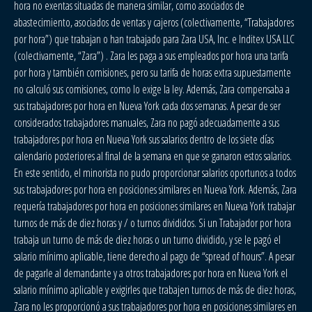
hora no exentas situadas de manera similar, como asociados de
abastecimiento, asociados de ventas y cajeros (colectivamente, “Trabajadores
por hora”) que trabajan o han trabajado para Zara USA, Inc. e Inditex USA LLC
(colectivamente, “Zara”) . Zara les paga a sus empleados por hora una tarifa
por hora y también comisiones, pero su tarifa de horas extra supuestamente
no calculó sus comisiones, como lo exige la ley. Además, Zara compensaba a
sus trabajadores por hora en Nueva York cada dos semanas. A pesar de ser
considerados trabajadores manuales, Zara no pagó adecuadamente a sus
trabajadores por hora en Nueva York sus salarios dentro de los siete días
calendario posteriores al final de la semana en que se ganaron estos salarios.
En este sentido, el minorista no pudo proporcionar salarios oportunos a todos
sus trabajadores por hora en posiciones similares en Nueva York. Además, Zara
requería trabajadores por hora en posiciones similares en Nueva York trabajar
turnos de más de diez horas y / o turnos divididos. Si un Trabajador por hora
trabaja un turno de más de diez horas o un turno dividido, y se le pagó el
salario mínimo aplicable, tiene derecho al pago de “spread of hours”. A pesar
de pagarle al demandante y a otros trabajadores por hora en Nueva York el
salario mínimo aplicable y exigirles que trabajen turnos de más de diez horas,
Zara no les proporcionó a sus trabajadores por hora en posiciones similares en