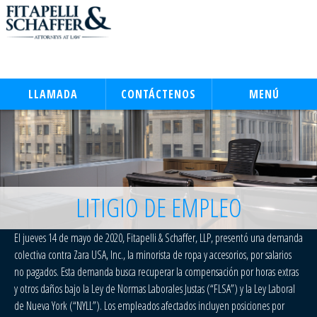
LLAMADA
CONTÁCTENOS
MENÚ
LITIGIO DE EMPLEO
El jueves 14 de mayo de 2020, Fitapelli & Schaffer, LLP, presentó una demanda
colectiva contra Zara USA, Inc., la minorista de ropa y accesorios, por salarios
no pagados. Esta demanda busca recuperar la compensación por horas extras
y otros daños bajo la Ley de Normas Laborales Justas (“FLSA”) y la Ley Laboral
de Nueva York (“NYLL”). Los empleados afectados incluyen posiciones por