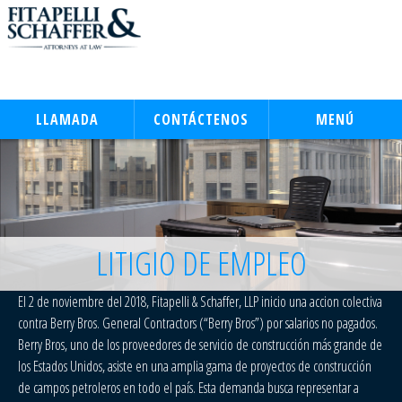
LLAMADA
CONTÁCTENOS
MENÚ
LITIGIO DE EMPLEO
El 2 de noviembre del 2018, Fitapelli & Schaffer, LLP inicio una accion colectiva
contra Berry Bros. General Contractors (“Berry Bros”) por salarios no pagados.
Berry Bros, uno de los proveedores de servicio de construcción más grande de
los Estados Unidos, asiste en una amplia gama de proyectos de construcción
de campos petroleros ​​en todo el país. Esta demanda busca representar a