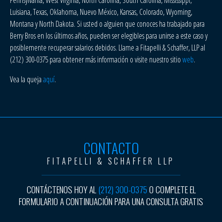
Pennsylvania, West Virginia, North Carolina, South Carolina, Mississippi,
Luisiana, Texas, Oklahoma, Nuevo México, Kansas, Colorado, Wyoming,
Montana y North Dakota. Si usted o alguien que conoces ha trabajado para
Berry Bros en los últimos años, pueden ser elegibles para unirse a este caso y
posiblemente recuperar salarios debidos. Llame a Fitapelli & Schaffer, LLP al
(212) 300-0375 para obtener más información o visite nuestro sitio
web
.
Vea la queja
aquí
.
CONTACTO
FITAPELLI & SCHAFFER LLP
CONTÁCTENOS HOY AL
(212) 300-0375
O COMPLETE EL
FORMULARIO A CONTINUACIÓN PARA UNA CONSULTA GRATIS